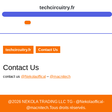
Skip
techcircuitry.fr
to
content
Skip
Open
to
Button
content
techcircuitry.fr
Contact Us
Contact Us
contact us
@Nekolaoffical
–
@macnitech
@2026 NEKOLA TRADING LLC TG - @Nekolaoffical-
@macnitech.Tous droits réservés.