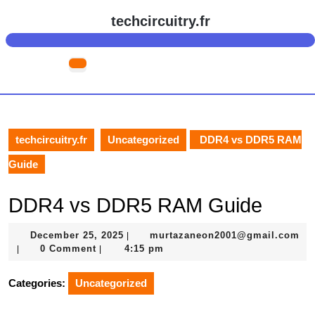
Skip
techcircuitry.fr
to
content
Skip
Open
to
Button
content
techcircuitry.fr
Uncategorized
DDR4 vs DDR5 RAM
Guide
DDR4 vs DDR5 RAM Guide
December
December 25, 2025
murtazaneon2001@gmail.com
|
murtazaneon2001@gmail.com
25,
0 Comment
4:15 pm
|
|
2025
Categories:
Uncategorized