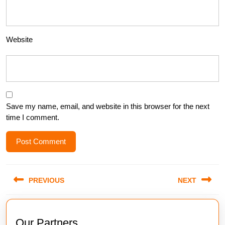
Website
Save my name, email, and website in this browser for the next
time I comment.
Post
PREVIOUS
NEXT
navigation
Previous
Next
post:
post:
Our Partners