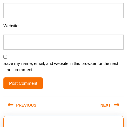
Website
Save my name, email, and website in this browser for the next
time I comment.
Post
PREVIOUS
NEXT
navigation
Previous
Next
post:
post: