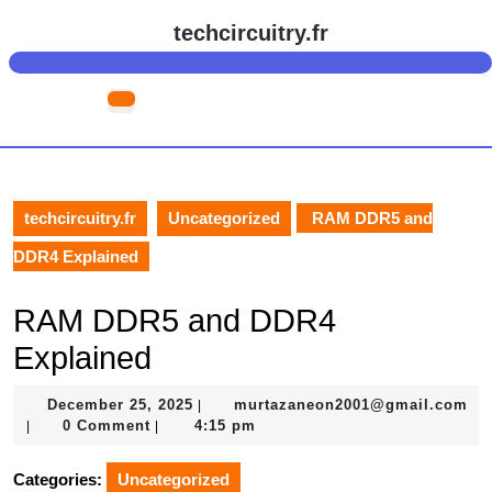
Skip
techcircuitry.fr
to
content
Skip
Open
to
Button
content
techcircuitry.fr
Uncategorized
RAM DDR5 and
DDR4 Explained
RAM DDR5 and DDR4
Explained
December
December 25, 2025
murtazaneon2001@gmail.com
|
murtazaneon2001@gmail.com
25,
0 Comment
4:15 pm
|
|
2025
Categories:
Uncategorized