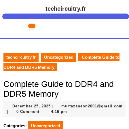
Skip
techcircuitry.fr
to
content
Skip
Open
to
Button
content
techcircuitry.fr
Uncategorized
Complete Guide to
DDR4 and DDR5 Memory
Complete Guide to DDR4 and
DDR5 Memory
December
December 25, 2025
murtazaneon2001@gmail.com
|
murtazaneon2001@gmail.com
25,
0 Comment
4:16 pm
|
|
2025
Categories:
Uncategorized