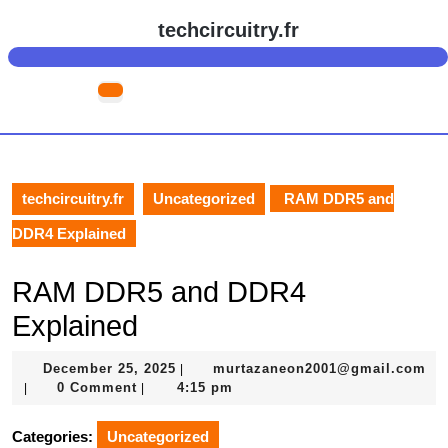
Skip
techcircuitry.fr
to
content
Skip
Open
to
Button
content
techcircuitry.fr
Uncategorized
RAM DDR5 and
DDR4 Explained
RAM DDR5 and DDR4
Explained
December
December 25, 2025
murtazaneon2001@gmail.com
|
murtazaneon2001@gmail.com
25,
0 Comment
4:15 pm
|
|
2025
Categories:
Uncategorized